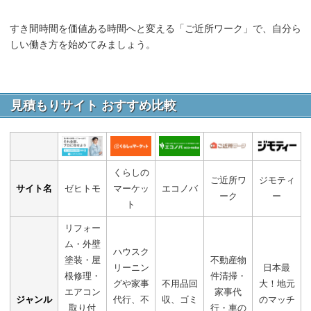
すき間時間を価値ある時間へと変える「ご近所ワーク」で、自分ら
しい働き方を始めてみましょう。
見積もりサイト おすすめ比較
くらしの
ご近所ワ
ジモティ
サイト名
ゼヒトモ
マーケッ
エコノバ
ーク
ー
ト
リフォー
ム・外壁
ハウスク
塗装・屋
不動産物
リーニン
日本最
根修理・
件清掃・
グや家事
不用品回
大！地元
エアコン
家事代
ジャンル
代行、不
収、ゴミ
のマッチ
取り付
行・車の