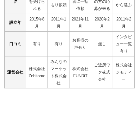
グ
を受けら
者に一括
の方の応
もり依頼
から選ぶ
れる
依頼
募が来る
2015年8
2011年1
2021年11
2020年2
2011年2
設立年
月
月
月
月
月
インタビ
お客様の
口コミ
有り
有り
無し
ュー一覧
声有り
有り
みんなの
ご近所ワ
株式会社
株式会社
マーケッ
株式会社
運営会社
ーク株式
ジモティ
Zehitomo
ト株式会
FUNDiT
会社
ー
社