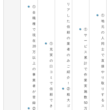
リ
①
ア
全
し
①
職
た
地
種
信
元
で
①
頼
の
現
サ
の
人
在
ー
①
業
同
20
ビ
充
者
士
万
ス
実
の
で
以
累
の
み
直
上
計
口
ご
接
の
で
コ
紹
や
事
作
ミ
介
り
業
業
で
！
取
者
実
信
②
り
が
施
頼
粗
す
登
数
で
大
る
録
50
き
ゴ
ス
②
万