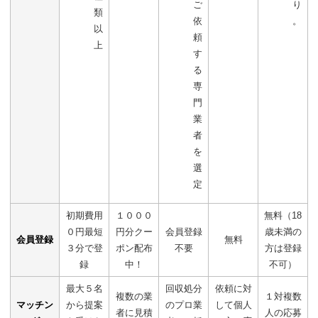
ご
り
類
依
。
以
頼
上
す
る
専
門
業
者
を
選
定
初期費用
１０００
無料（18
０円最短
円分クー
会員登録
歳未満の
会員登録
無料
３分で登
ポン配布
不要
方は登録
録
中！
不可）
最大５名
回収処分
依頼に対
複数の業
１対複数
マッチン
から提案
のプロ業
して個人
者に見積
人の応募