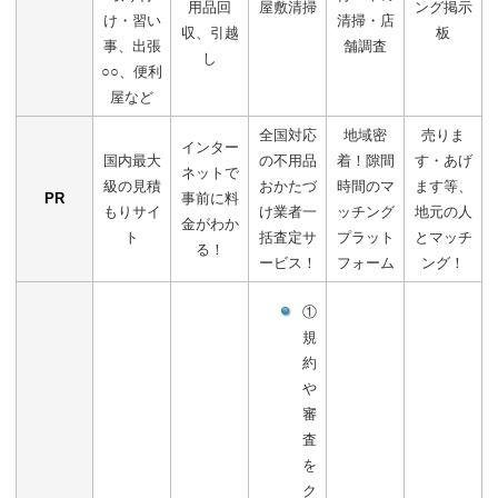
用品回
屋敷清掃
ング掲示
け・習い
清掃・店
収、引越
板
事、出張
舗調査
し
○○、便利
屋など
全国対応
地域密
売りま
インター
国内最大
の不用品
着！隙間
す・あげ
ネットで
級の見積
おかたづ
時間のマ
ます等、
PR
事前に料
もりサイ
け業者一
ッチング
地元の人
金がわか
ト
括査定サ
プラット
とマッチ
る！
ービス！
フォーム
ング！
①
規
約
や
審
査
を
ク