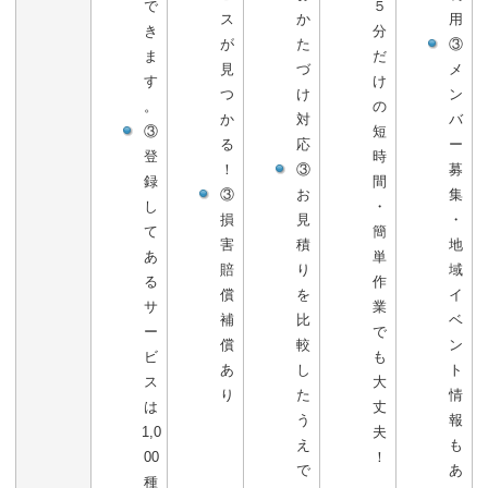
で
５
ス
か
用
き
分
が
た
③
ま
だ
見
づ
メ
す
け
つ
け
ン
。
の
か
対
バ
③
短
る
応
ー
登
時
！
③
募
録
間
③
お
集
し
・
損
見
・
て
簡
害
積
地
あ
単
賠
り
域
る
作
償
を
イ
サ
業
補
比
ベ
ー
で
償
較
ン
ビ
も
あ
し
ト
ス
大
り
た
情
は
丈
う
報
1,0
夫
え
も
00
！
で
あ
種