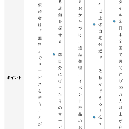
る
ミ
タ
依
件
店
お
イ
頼
以
舗
か
ル
者
上
を
た
②
は
②
探
づ
日
「
自
せ
け
本
無
宅
る
、
全
料
付
！
遺
国
」
近
②
品
で
で
で
自
整
月
サ
、
分
理
間
ー
依
に
、
約
ポイント
ビ
頼
ぴ
イ
1,0
ス
が
っ
ベ
00
を
で
た
ン
万
使
き
り
ト
人
う
る
の
廃
以
こ
！
サ
品
上
と
③
ー
の
が
が
１
ビ
お
利